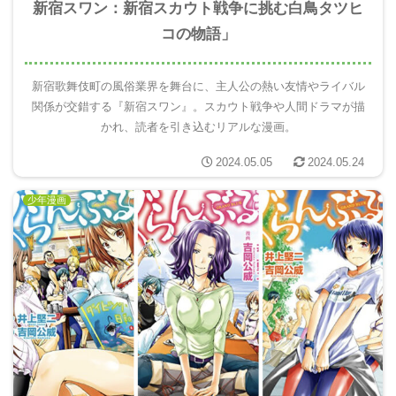
新宿スワン：新宿スカウト戦争に挑む白鳥タツヒ
コの物語」
新宿歌舞伎町の風俗業界を舞台に、主人公の熱い友情やライバル
関係が交錯する『新宿スワン』。スカウト戦争や人間ドラマが描
かれ、読者を引き込むリアルな漫画。
2024.05.05
2024.05.24
少年漫画