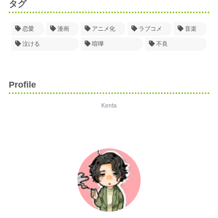
タグ
恋愛
漫画
アニメ化
ラブコメ
音楽
泣ける
喧嘩
不良
Profile
Kenta