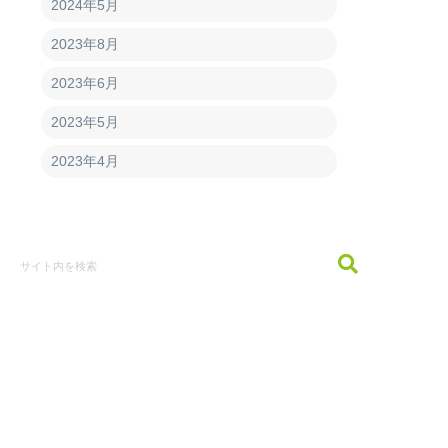
2024年5月
2023年8月
2023年6月
2023年5月
2023年4月