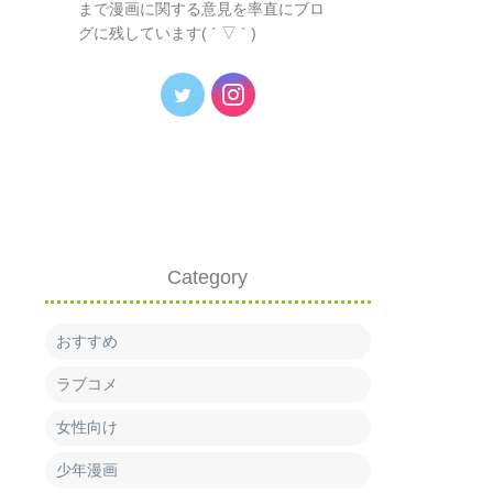
まで漫画に関する意見を率直にブロ
グに残しています( ´ ▽ ` )
Category
おすすめ
ラブコメ
女性向け
少年漫画