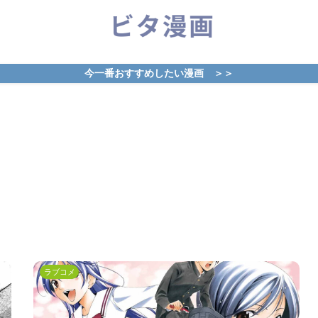
今一番おすすめしたい漫画 ＞＞
ラブコメ