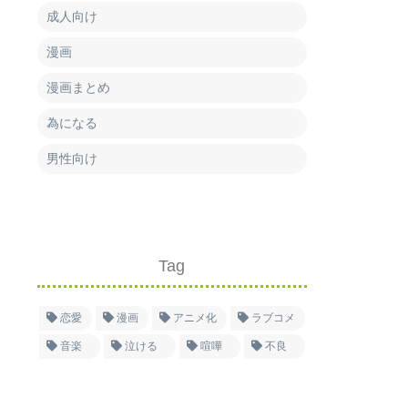
成人向け
漫画
漫画まとめ
為になる
男性向け
Tag
恋愛
漫画
アニメ化
ラブコメ
音楽
泣ける
喧嘩
不良