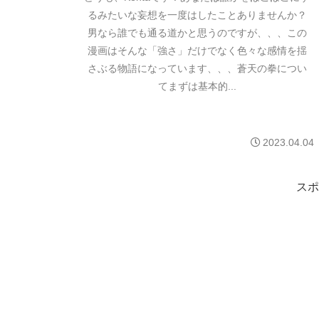
るみたいな妄想を一度はしたことありませんか？
男なら誰でも通る道かと思うのですが、、、この
漫画はそんな「強さ」だけでなく色々な感情を揺
さぶる物語になっています、、、蒼天の拳につい
てまずは基本的...
2023.04.04
スポ