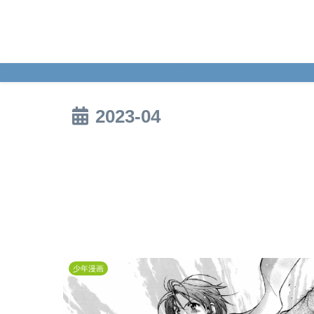
2023-04
少年漫画