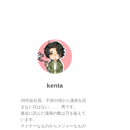
kenta
20代会社員。子供の頃から漫画を読
まない日はない、、、男です。
過去に読んだ漫画の数は万を超えて
います。
マイナーなものからメジャーなもの