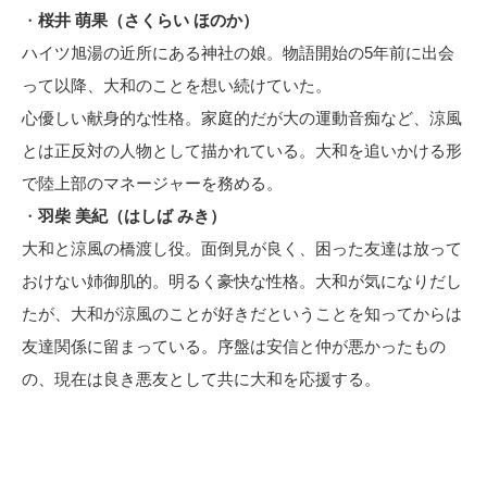
・
桜井 萌果（さくらい ほのか）
ハイツ旭湯の近所にある神社の娘。物語開始の5年前に出会
って以降、大和のことを想い続けていた。
心優しい献身的な性格。家庭的だが大の運動音痴など、涼風
とは正反対の人物として描かれている。大和を追いかける形
で陸上部のマネージャーを務める。
・
羽柴 美紀（はしば みき）
大和と涼風の橋渡し役。面倒見が良く、困った友達は放って
おけない姉御肌的。明るく豪快な性格。大和が気になりだし
たが、大和が涼風のことが好きだということを知ってからは
友達関係に留まっている。序盤は安信と仲が悪かったもの
の、現在は良き悪友として共に大和を応援する。