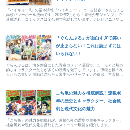
『ハイキュー!!』の基本情報『ハイキュー!!』は、古舘春一さんによる
高校バレーボール漫画です。2012年2月から「週刊少年ジャンプ」で
連載され、コミックスは全45巻で完結しています。テレビアニメや劇
場版も展開されている人気作です。『ハイキュ...
「ぐらんぶる」が面白すぎて笑い
が止まらない！これは読まずには
いられない！
ぐらんぶるは、海を舞台にした青春コメディ漫画で、ユーモアと魅力
的なキャラクターたちが多くの読者を魅了しています。伊織と彼の友
人たちの笑いと感動に満ちた日常生活やサーフィンの練習、学園祭の
準備など、さまざまなエピソードを通じて共感を得ることができま
す。海やサーフィンに興味を持っている人々や青春時代を過ごした
人々に特におすすめの作品です。
こち亀の魅力を徹底解説！連載40
年の歴史とキャラクター、社会風
刺と現代文化の魅力
「こち亀」の魅力を徹底解説。連載40年の歴史や主要キャラクター、
社会風刺や現代文化を反映したストーリー展開を紹介します。