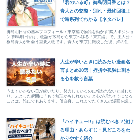
『君のいる町』御島明日香とは？
青大との交際・別れ・最終回後ま
で時系列でわかる【ネタバレ】
御島明日香の基本プロフィール：東京編で物語を動かす“隣人ポジショ
ン”御島明日香は、物語が広島から東京へ移る「東京編」で、主人公・
桐島青大が出会う重要人物です。青大が東京に転校した後、姉の住ま
いの近くで関わりが深くなり、彼の生活圏に自然に入り...
人生が辛いときに読みたい漫画名
言まとめ20選｜挫折や孤独に刺さ
る心を救う言葉
うまくいかない日が続いたり、努力しているのに報われないと感じた
り。ふとした瞬間に「もう無理かもしれない」と心が折れそうになる
ことは、誰にでもあります。僕自身、これまでたくさんの漫画を読ん
できました。正直に言えば、現実よりも漫画の中の言葉に救...
『ハイキュー!!』は読むべき？泣け
る理由・あらすじ・見どころをわ
かりやすく紹介