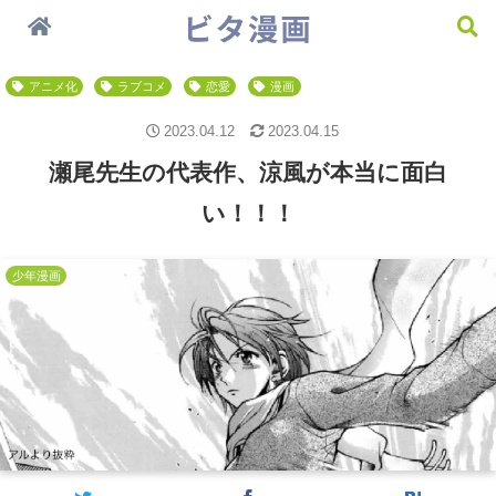
今一番おすすめしたい漫画 ＞＞
少年漫画
漫画
男性向け
アニメ化
ラブコメ
恋愛
漫画
2023.04.12
2023.04.15
瀬尾先生の代表作、涼風が本当に面白
い！！！
少年漫画