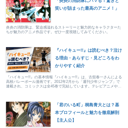
「炎炎の消防隊にハマる！驚きと
笑いが詰まった最高のアニメ！」
炎炎の消防隊は、緊迫感溢れるストーリーと魅力的なキャラクターた
ちが魅力のアニメ作品です。ぜひ一度視聴してみてください。
『ハイキュー!!』は読むべき？泣け
る理由・あらすじ・見どころをわ
かりやすく紹介
『ハイキュー!!』の基本情報『ハイキュー!!』は、古舘春一さんによる
高校バレーボール漫画です。2012年2月から「週刊少年ジャンプ」で
連載され、コミックスは全45巻で完結しています。テレビアニメや劇
場版も展開されている人気作です。『ハイキュ...
「君のいる町」桐島青大とは？基
本プロフィールと魅力を徹底解剖
【主人公】