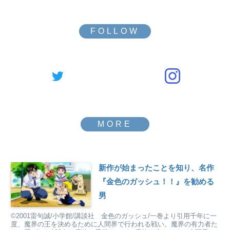
新作が始まったことを知り、名作
『金色のガッシュ！！』を勧める
男
©️2001雷句誠/小学館/講談社 金色のガッシュ/一巻より引用千年に一
度、魔界の王を決めるために人間界で行われる戦い。魔界の有力者た