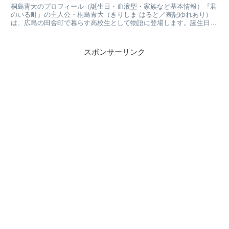
桐島青大のプロフィール（誕生日・血液型・家族など基本情報）『君
のいる町』の主人公・桐島青大（きりしま はると／表記ゆれあり）
は、広島の田舎町で暮らす高校生として物語に登場します。誕生日は
10月30日、血液型はO型とされ、素朴な日常の中で“人...
スポンサーリンク