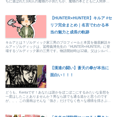
ちに選ばれた100人の魔物の子供たちが、魔物の本とともに人間界に
送り込まれる。そんな設定で始まっていく物語...
【HUNTER×HUNTER】キルア #セ
リフ完全まとめ｜名言でわかる本
当の魅力と成長の軌跡
キルアとは？ゾルディック家三男のプロフィールと本質を徹底解説キ
ルア＝ゾルディックは、冨樫義博先生の『HUNTER×HUNTER』に登
場するゾルディック家の三男です。物語開始時は12歳。父はシルバ、
兄にイルミ・ミルキ、弟にカルト、妹にアルカが...
【漢達の闘い】蒼天の拳が本当に
面白い！！！
どうも、Kentaです！あなたは誰かをぼこぼこにするみたいな妄想を
一度はしたことありませんか？男なら誰でも通る道かと思うのです
が、、、この漫画はそんな「強さ」だけでなく色々な感情を揺さぶる
物語になっています、、、蒼天の拳についてまずは基本的...