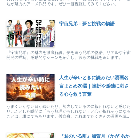
ちが魅力のアニメ作品です。ぜひ一度視聴してみてください。
宇宙兄弟：夢と挑戦の物語
『宇宙兄弟』の魅力を徹底解説。夢を追う兄弟の物語、リアルな宇宙
開発の描写、感動的なシーンを紹介し、彼らの挑戦を追います。
人生が辛いときに読みたい漫画名
言まとめ20選｜挫折や孤独に刺さ
る心を救う言葉
うまくいかない日が続いたり、努力しているのに報われないと感じた
り。ふとした瞬間に「もう無理かもしれない」と心が折れそうになる
ことは、誰にでもあります。僕自身、これまでたくさんの漫画を読ん
できました。正直に言えば、現実よりも漫画の中の言葉に救...
『君のいる町』加賀月（かが あか