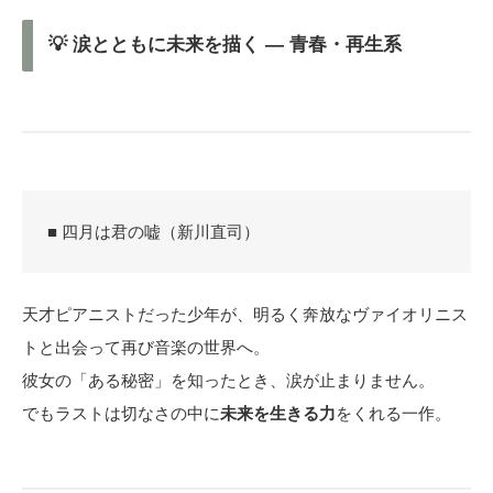
💡 涙とともに未来を描く ― 青春・再生系
■ 四月は君の嘘（新川直司）
天才ピアニストだった少年が、明るく奔放なヴァイオリニス
トと出会って再び音楽の世界へ。
彼女の「ある秘密」を知ったとき、涙が止まりません。
でもラストは切なさの中に
未来を生きる力
をくれる一作。