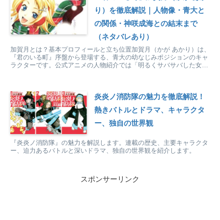
り）を徹底解説｜人物像・青大と
の関係・神咲成海との結末まで
（ネタバレあり）
加賀月とは？基本プロフィールと立ち位置加賀月（かが あかり）は、
『君のいる町』序盤から登場する、青大の幼なじみポジションのキャ
ラクターです。公式アニメの人物紹介では「明るくサバサバした女の
子」で、青大や尊と「何でも相談しあう仲」とされていま...
炎炎ノ消防隊の魅力を徹底解説！
熱きバトルとドラマ、キャラクタ
ー、独自の世界観
『炎炎ノ消防隊』の魅力を解説します。連載の歴史、主要キャラクタ
ー、迫力あるバトルと深いドラマ、独自の世界観を紹介します。
スポンサーリンク