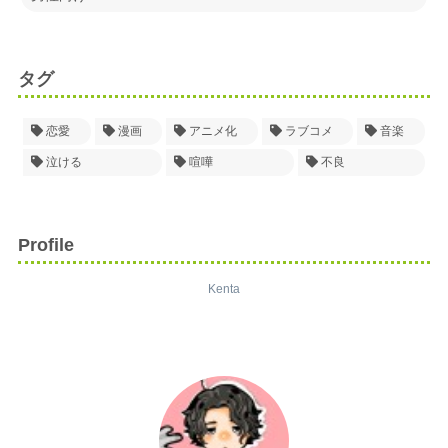
タグ
恋愛
漫画
アニメ化
ラブコメ
音楽
泣ける
喧嘩
不良
Profile
Kenta