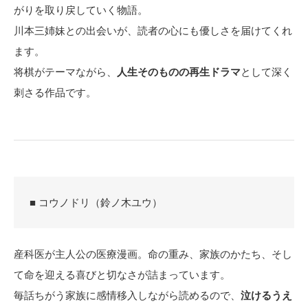
がりを取り戻していく物語。
川本三姉妹との出会いが、読者の心にも優しさを届けてくれ
ます。
将棋がテーマながら、
人生そのものの再生ドラマ
として深く
刺さる作品です。
■ コウノドリ（鈴ノ木ユウ）
産科医が主人公の医療漫画。命の重み、家族のかたち、そし
て命を迎える喜びと切なさが詰まっています。
毎話ちがう家族に感情移入しながら読めるので、
泣けるうえ